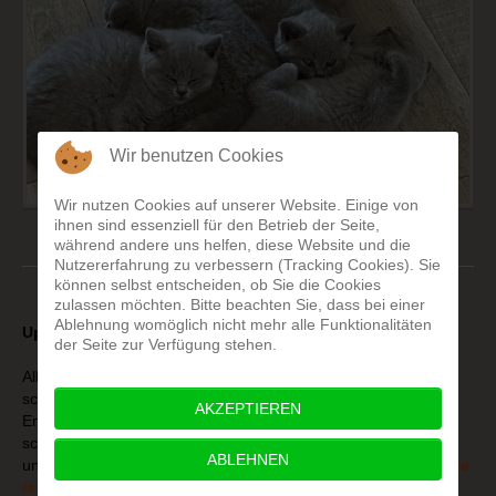
Wir benutzen Cookies
Wir nutzen Cookies auf unserer Website. Einige von
ihnen sind essenziell für den Betrieb der Seite,
während andere uns helfen, diese Website und die
Nutzererfahrung zu verbessern (Tracking Cookies). Sie
können selbst entscheiden, ob Sie die Cookies
zulassen möchten. Bitte beachten Sie, dass bei einer
Ablehnung womöglich nicht mehr alle Funktionalitäten
Update: 27.06.2024
der Seite zur Verfügung stehen.
Alle 5 Kitten wachsen und gedeihen. Elli ist total glücklich und
schnurrt und kuschelt mit ihren Babys. Es war die richtige
AKZEPTIEREN
Entscheidung, sie Mama werden zu lassen. Auch die 5 Kitten
schnurren schon wie die Weltmeister. Die Babys sind total lieb
ABLEHNEN
und zufrieden. 4 Kitten sind fest reserviert,
ein kleiner Bursche
ist noch frei
.